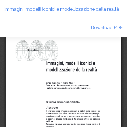
Return
to
Immagini, modelli iconici e modellizzazione della realtà
Article
Details
Download
Download PDF