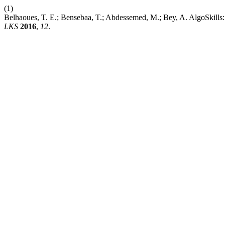
(1)
Belhaoues, T. E.; Bensebaa, T.; Abdessemed, M.; Bey, A. AlgoSkills:
LKS
2016
,
12
.