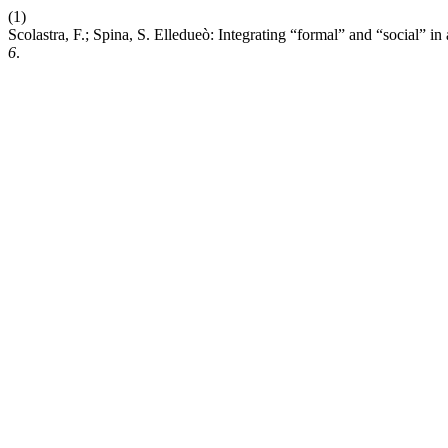
(1)
Scolastra, F.; Spina, S. Elledueò: Integrating “formal” and “social”
6
.