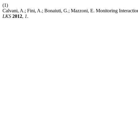
(1)
Calvani, A.; Fini, A.; Bonaiuti, G.; Mazzoni, E. Monitoring Interact
LKS
2012
,
1
.