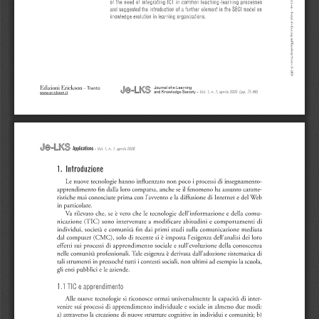

d

<
=
>
?
@
A
B

C



a

b




c

d
e




f




g

h


i
g
f

j

k


l
m
n
o
p
q
r
s
q
t
p
q
r
s
q
u
v
w
x
o
y
q
z
{
{
|
q
q
}
v
v
p
q
~
|
i
i
i

k












D
E
F
G
H
I
J
E
F
K
E
L
G
I
M
I
N
O
E
F
P
Q
G
G
I
F
O
G
R
H
E
G
S
Q
K
I
F
G
I
G
F
T
I
L
I
F
O
F
T
U
I
L
E
V
V
O
F
W
O
F
O
G
V
E
N
G
XE
Q
T
T
U
E
G
W
O
X
E
G
K
I
F
Z
G
F
W
Q
M
M
Q
F
M
I
U
I
F
L
I
XT
Q
U
V
Q
[
F
Q
G
L
P
E
F
V
E
F
O
M
F
\
E
G
I
XE
G
I
F
P
Q
F
Q
V
V
H
G
K
I
U
O
V
K
O
L
P
E
F
X
Q
O
F
L
I
G
I
V
L
O
H
K
E
F
T
U
O
XQ
F
L
I
G
F
M
]
Q
J
J
E
G
K
I
F
E
F
M
Q
F
W
O
\
\
H
V
O
I
G
E
F
W
O
F
^
G
K
E
U
G
E
K
F
E
F
_E


























O
G
F
T
Q
U
K
O
L
I
M
Q
U
E
a
b
Q
F
U
O
M
E
J
Q
K
I
F
L
P
E
[
F
V
E
F
c
F
J
E
U
I
F
L
P
E
F
M
E
F
K
E
L
G
I
M
I
N
O
E
F
W
E
M
M
]
O
G
\
I
U
XQ
S
O
I
G
E
F
E
F
W
E
M
M
XH
G
O
L
Q
S
O
I
G
E
F
d
e
^
f
g
F
V
I
G
I
F
O
G
K
E
U
J
E
G
H
K
E
F
Q
F
XI
W
O
Z
L
Q
U
E
F
Q
`
O
K
H
W
O
G
O
F
E
F
L
I
XT
I
U
K
Q
XE
O
G
W
O
J
O
W
H
O
[
F
V
I
L
O
E
K
h
F
E
F
L
I
XH
G
O
K
h
F
Z
G
F
W
Q
O
F
T
U
O
XO
F
V
K
H
W
O
F
V
H
M
M
Q
F
L
I
XH
G
O
L
Q
S
O
I
G
E
XE
W
Q
M
F
L
I
XT
H
K
E
U
F
d
f
if
g
[
F
V
I
M
I
F
W
O
F
U
E
L
E
G
K
E
F
V
O
F
c
F
O
XT
I
V
K
Q
F
M
]
E
V
O
N
E
G
S
Q
F
W
E
M
M
]
Q
G
Q
M
O
V
O
E
\
\
E
K
K
O
F
V
H
O
F
T
U
I
L
E
V
V
O
F
W
O
F
Q
T
T
U
E
G
W
O
XE
G
K
I
F
V
I
L
O
Q
M
E
F
E
F
V
H
M
M
]
E
J
I
M
H
S
O
I
G
E
F
W
E
M
M
Q
F
L
I
G
G
E
M
M
E
F
L
I
X
H
G
O
K
h
F
T
U
I
\
E
V
V
O
I
G
Q
M
O
a
F
e
Q
M
E
F
E
V
O
N
E
G
S
Q
F
c
F
W
E
U
O
J
Q
K
Q
F
W
Q
M
M
]
Q
W
I
S
O
I
G
E
F
V
O
V
K
E
X
K
Q
M
O
F
V
K
U
H
X
E
G
K
O
F
O
G
F
T
U
E
V
V
I
L
P
j
F
K
H
K
K
O
F
O
F
L
I
G
K
E
V
K
O
F
V
I
L
O
Q
M
O
[
F
G
I
G
F
H
M
K
O
XO
F
Q
W
F
E
V
E
XT
O
I
F
M
k
l
k
m
n
o
p
m
q
m
r
s
s
t
q
u
v
w
x
q
u
y
z
N
M
O
F
E
G
K
O
F
T
H
`
`
M
O
L
O
F
E
F
M
E
F
Q
S
O
E
G
W
E
a
F
{
M
M
E
F
G
H
I
J
E
F
K
E
L
G
I
M
I
N
O
E
F
V
O
F
U
O
L
I
G
I
V
L
E
F
I
U
XQ
O
F
H
G
O
J
E
U
V
Q
M
XE
G
K
E
F
M
Q
F
L
Q
T
Q
L
O
K
h
F
J
E
G
O
U
E
F
V
H
O
F
T
U
I
L
E
V
V
O
F
W
O
F
Q
T
T
U
E
G
W
O
XE
G
K
I
F
O
G
W
O
J
O
W
H
Q
M
E
F
E
F
V
I
L
O
Q
M
E
F
O
G
F
Q
M
XE
G
I
F
W
H
XI
Q
g
F
Q
K
K
U
Q
J
E
U
V
I
F
M
Q
F
L
U
E
Q
S
O
I
G
E
F
W
O
F
G
H
I
J
E
F
V
K
U
H
K
K
H
U
E
F
L
I
N
G
O
K
O
J
E
F
O
G
F
O
G
W
O
J
O
W
H
O
F
E
F
L
I
X
XE
W
O
Q
G
K
E
F
M
]
E
V
K
E
G
V
O
I
G
E
F
W
E
M
M
E
F
L
Q
U
Q
K
K
E
U
O
V
K
O
L
P
E
F
W
E
N
M
O
F
Q
X`
O
E
G
K
O
F
W
O
F
Q
T
T
U
E
G
W
O
X
M
I
U
I
F
T
U
I
M
O
\
E
U
Q
S
O
I
G
E
F
I
M
K
U
E
F
L
P
E
F
L
I
G
F
M
]
O
G
K
U
I
W
H
S
O
I
G
E
F
W
O
F
G
H
I
J
E
F
T
U
I
\
E
V
V
O
I
G
Q
M
O
K
h
a
~
E
U
F
H
Q
G
K
I
F
U
O
N
H
Q
U
W
Q
F
M
Q
F
T
U
O
XQ
F
XI
W
Q
M
O
K
h
F
W
O
F
O
G
K
E
U
J
E
G
K
I
F
W
E
M
M
E
F
e
^
f
F
J
Q
G
G
I
F
M
E
F
W
E
Z
G
O
S
O
I
G
O
F
L
P
E
F
V
I
G
I
F
V
K
Q
K
E
F
L
I
G
O
Q
K
E
F
W
Q
F
XI
M
K
O
F
V
K
H
W
O
I
V
O
F
G
E
N
M
O
F
H
M
K
O
XO
F
Q
G
G
O
|
a
F
a
F
P
E
O
G
N
I
M
W
F
d
g
F
P
Q
F
O
G
K
U
I
W
I
K
K
I
F
O
M
F
L
I
G
L
E
K
K
I
F
W
O
F
L
I
XH
G
O
K
h
F
J
O
U
K
H
Q
M
E
F
L
P
E
F
T
I
V
V
I
G
I
F
G
I
G
F
L
I
G
I
V
L
E
U
V
O
F
Z
V
O
L
Q
XE
G
K
E
[
F
XQ
F
L
P
E
F
H
K
O
M
O
S
S
Q
G
I
F
M
Q
F
E
K
E
F
T
XH
G
O
L
Q
S
O
I
G
E
F
O
G
K
E
U
T
E
U
V
I
G
Q
M
E
F
E
F
T
E
U
F
M
Q
F
L
I
V
K
U
H
S
O
I
G
E
F
W
O
F
G
H
I
J
Q
F
L
I
G
I
V
L
E
G
S
Q
a
F
a
F
W
E
F
E
U
L
P
I
J
E
F
d
g
F
P
Q
F
W
E
Z
G
O
K
I
F
M
]
O
G
K
E
M
M
O
N
E
G
S
Q
F
L
I
G
G
E
K
K
O
J
Q
F
d
O
G
V
O
E
X