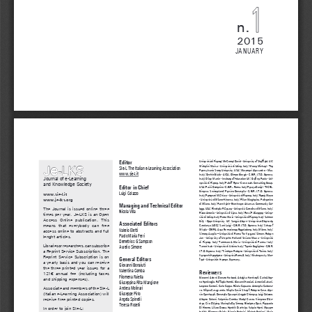
n.
2015
JANUARY
Editor
Università di Firenze; McConnel David - University of Sheffield, UK; 
e
J
LKS
-
Michelini Marisa - Università di Udine, Italy; Moore Michael - The 
SIe-L The Italian e-Learning Association
Pennsylvania State University, USA; Musumeci Alessandro - Miur, 
www.sie-l.it
Italy; Occhini Giulio - AICA, Olimpo Giorgio - C.N.R. I.T.D, Genova, 
Journal of e-Learning 
Italy; Oliver Martin - Institute of Education UK; Orefi ce Paolo - Uni
-
versità di Firenze, Italy; Palloff Rena - Crossroads Consulting Group, 
and Knowledge Society
Editor in Chief
USA; Parisi Domenico - C.N.R., Roma, Italy; Peraya Daniel - TECFA, 
Ginevra, Switzerland; Persico Donatella - C.N.R. I.T.D, Genova, 
Luigi Colazzo
www.sie-l.it
Italy; Pettenati M.Chiara - Università di Firenze, Italy; Pezzè Mauro 
www.je-lks.org
- Università di Milano-Bicocca, Italy; Pillan Margherita, Politecnico 
di Milano, Italy; Pratt Keith - Northwest Arkansas Community Col
-
Managing and Technical Editor
lege, USA; Rivoltella P.Cesare - Università Cattolica di Milano, Italy; 
The Journal is issued online three 
Nicola Villa
Rizzo Antonio - Università di Siena, Italy; Rossi P.Giuseppe - Univer
-
times per year. Je-LKS is an Open 
sità di Udine, Italy; Rotta Mario - Università di Firenze, Italy; Salmon 
Access  Online  publication.  This  
Gilly - Open University, UK; Sangrà Albert - Universitat Oberta de 
Associated Editors
means  that  everybody  can  free  
Catalunya (UOC); Sarti Luigi - C.N.R. I.T.D, Genova, Italy; Schaerf 
Valerio Eletti
Mirella - CNIPA, Area Formazione e Regolazione, Italy, Milano, Italy; 
access online to abstracts and full 
Simone Aurelio – Università di Roma Tor Vergata; Simons Robert 
Paolo Maria Ferri
lenght articles. 
Jan - University of Utrecht, Holland; Striano Maura - Università 
Demetrios G Sampson
di Firenze, Italy; Tammaro A.Maria - Università di Parma, Italy; 
Libraries or researchers, can subscribe 
Aurelio Simone
Tanoni Italo - Università di Urbino, Italy; Trentin Guglielmo - C.N.R. 
I.T.D, Genova, Italy; Trinchero Roberto - Università di Torino, Italy; 
a Reprint Service Subscription. The 
Vertecchi Benedetto - Università Roma3, Italy; Wischnewsky Man
-
Reprint Service Subscription is on 
General Editors
fred - Universität Bremen, Germany.
a yearly basis and you can receive 
Giovanni Bonaiuti 
the three printed year issues for a 
Valentina Comba
Reviewers
121€  annual  fee  (including  taxes  
Filomena Faiella 
Giovanni Adorni, Donato Barbuzzi, Adalgisa Battistelli, Carlo Alber
-
and shipping expenses). 
Giuseppina Rita Mangione 
to Bentivoglio, Raffaella Bombi, Giovanni Bonaiuti, Antonio Calvani, 
Lorenzo Cantoni, Carlo Cappa, Nicola Capuano, Antonella Carbona
-
Andrea Molinari 
Associate and members of the SIe-L 
ro, Milena Casagranda, Mirella Casini Shaerf, Roberto Caso, Ales
-
Giuseppe Pirlo 
(Italian e-Learning Association) will 
sio Ceccherelli, Donatella Cesareni, Angelo Chianese, Luigi Colazzo, 
Angela Spinelli 
Alberto Colorni, Valentina Comba, Madel Crasta, Vincenzo D’An
-
receive free printed copies.
drea, Ciro D’Apice, Marinella De Simone, Nicoletta Dessì, Pierpaolo 
Teresa Roselli
Di Bitonto, Liliana Dozza, Hendrik Drachsler, Valerio Eletti, Meryem 
In order to join SIe-L:
Erbilek, Filomena Faiella, Giorgio Federici, Michele Fedrizzi, Mario 