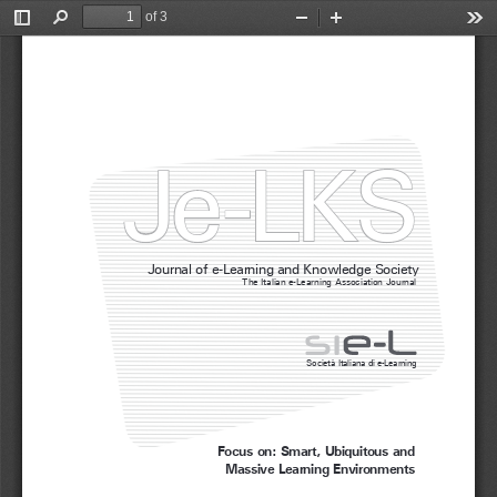
of 3
Toggle
Find
Zoom
Zoom
Too
Sidebar
Out
In
Je-LKS
Journal of e-Learning and Knowledge Society  
The Italian e-Learning Association Journal
Società Italiana di e-Learning
Focus on: Smart, Ubiquitous and 
Massive Learning Environments