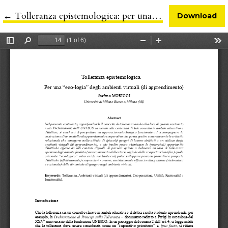
←
Return to Article Details
Tolleranza epistemologica: per una "eco-logia" degli ambienti virtuali (di apprendimento)
Download