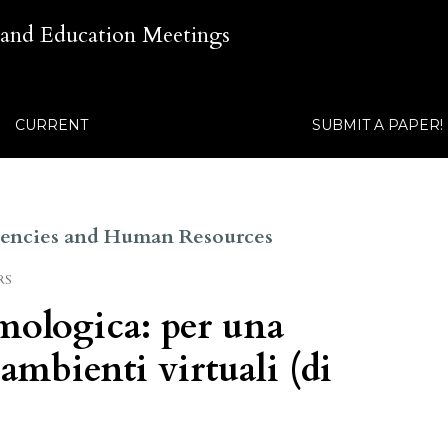
 and Education Meetings
CURRENT
SUBMIT A PAPER!
etencies and Human Resources
RS
mologica: per una
ambienti virtuali (di