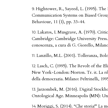
Hightower, R., Sayeed, L. (1995). Th
Communication Systems on Biased Grou
Behaviour, 11 (1), pp. 33-44.
Lakatos, I. Musgrave, A. (1970). Cri
Cambridge: Cambridge University Press. Tr
conoscenza, a cura di G. Giorello, Milano:
Lanzillo, M.L. (2001). Tolleranza, Bol
Lasch, C. (1995). The Revolt of the El
New York-London: Norton. Tr. it. La ribel
della democrazia. Milano: Feltrinelli, 199
Jarzombek, M. (2016). Digital Stockh
Ontological Age. Minneapolis (MN): Univ
Moriggi, S. (2014). “Che storia!” La 