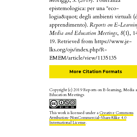
Moriggi, S. (2019). Tolleranza
epistemologica: per una "eco-
logia&quot; degli ambienti virtuali (
apprendimento).
Reports on E-Learnin
Media and Education Meetings
,
8
(1), 1
19. Retrieved from https://www.je-
lks.org/ojs/index.php/R-
EMEM/article/view/1135135
More Citation Formats
Copyright (c) 2019 Reports on E-learning, Media 
Education Meetings
This work is licensed under a
Creative Commons
Attribution-NonCommercial-ShareAlike 4.0
International License
.