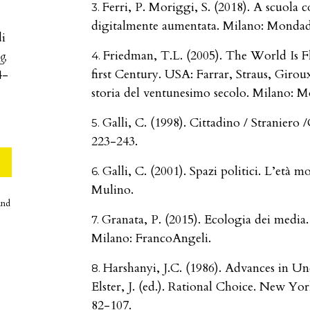
Ferri, P. Moriggi, S. (2018). A scuola 
digitalmente aumentata. Milano: Mondad
di
Friedman, T.L. (2005). The World Is F
g,
first Century. USA: Farrar, Straus, Giroux
4-
storia del ventunesimo secolo. Milano: M
Galli, C. (1998). Cittadino / Straniero /
223-243.
Galli, C. (2001). Spazi politici. L’età m
Mulino.
and
Granata, P. (2015). Ecologia dei media. 
Milano: FrancoAngeli.
Harshanyi, J.C. (1986). Advances in U
Elster, J. (ed.). Rational Choice. New Yo
82-107.