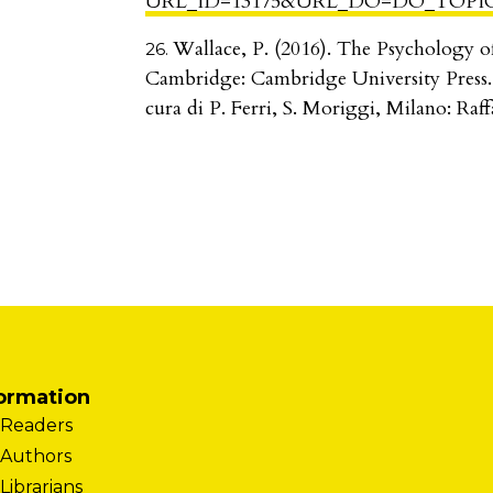
URL_ID=13175&URL_DO=DO_TOPIC
Wallace, P. (2016). The Psychology of
Cambridge: Cambridge University Press. Tr
cura di P. Ferri, S. Moriggi, Milano: Raff
ormation
 Readers
 Authors
Librarians