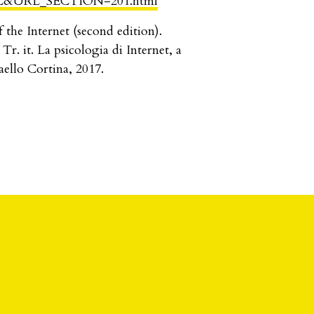
&URL_SECTION=201.html
 the Internet (second edition).
. it. La psicologia di Internet, a
aello Cortina, 2017.